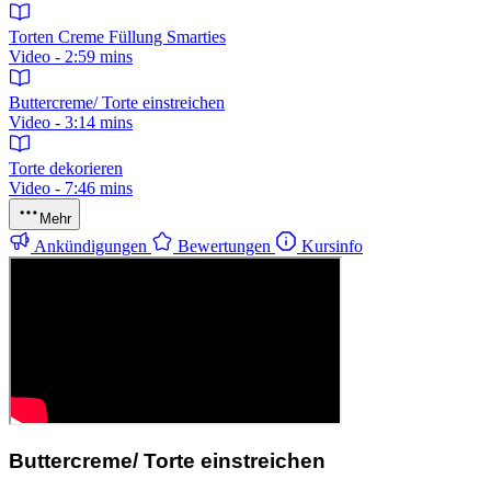
Torten Creme Füllung Smarties
Video - 2:59 mins
Buttercreme/ Torte einstreichen
Video - 3:14 mins
Torte dekorieren
Video - 7:46 mins
Mehr
Ankündigungen
Bewertungen
Kursinfo
Buttercreme/ Torte einstreichen