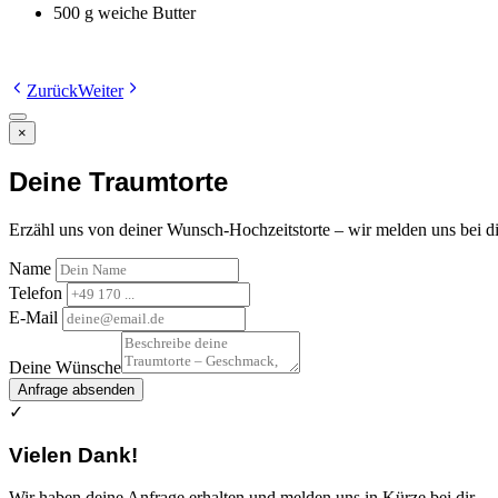
500 g weiche Butter
Zurück
Weiter
×
Deine Traumtorte
Erzähl uns von deiner Wunsch-Hochzeitstorte – wir melden uns bei di
Name
Telefon
E-Mail
Deine Wünsche
Anfrage absenden
✓
Vielen Dank!
Wir haben deine Anfrage erhalten und melden uns in Kürze bei dir.