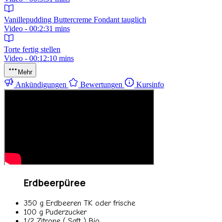
Vanillepudding Buttercreme Fondant tauglich
Video - 00:2:31 mins
Torte fertig stellen
Video - 00:12:10 mins
Mehr
Ankündigungen
Bewertungen
Kursinfo
Erdbeerpüree
350 g Erdbeeren TK oder frische
100 g Puderzucker
1/2 Zitrone ( Saft ) Bio