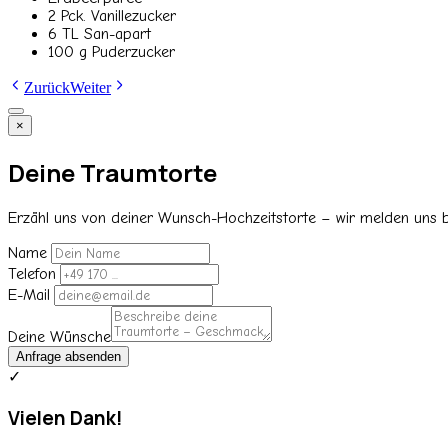
2 Pck. Vanillezucker
6 TL San-apart
100 g Puderzucker
Zurück
Weiter
×
Deine Traumtorte
Erzähl uns von deiner Wunsch-Hochzeitstorte – wir melden uns be
Name
Telefon
E-Mail
Deine Wünsche
Anfrage absenden
✓
Vielen Dank!