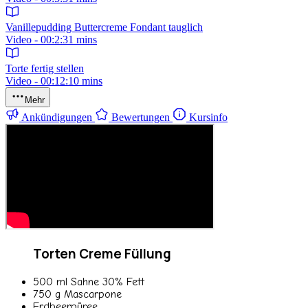
Vanillepudding Buttercreme Fondant tauglich
Video - 00:2:31 mins
Torte fertig stellen
Video - 00:12:10 mins
Mehr
Ankündigungen
Bewertungen
Kursinfo
Torten Creme Füllung
500 ml Sahne 30% Fett
750 g Mascarpone
Erdbeerpüree